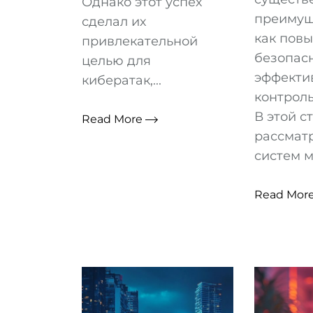
Однако этот успех
преимущ
сделал их
как пов
привлекательной
безопасн
целью для
эффекти
кибератак,...
контроль
В этой с
Read More
рассмат
систем м
Read Mor