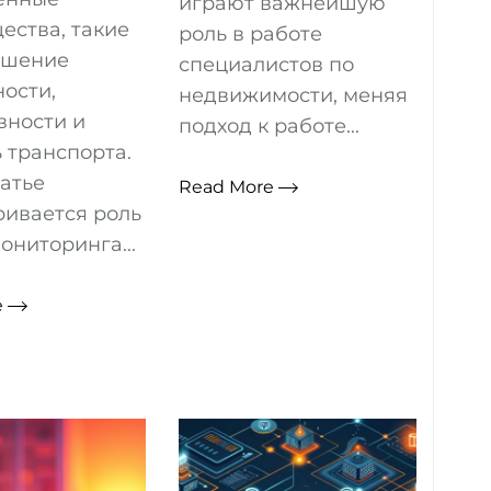
играют важнейшую
ества, такие
роль в работе
ышение
специалистов по
ости,
недвижимости, меняя
вности и
подход к работе...
 транспорта.
татье
Read More
ривается роль
ониторинга...
e