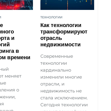
И
ТЕХНОЛОГИИ
е
Как технологии
много
трансформируют
рта и
отрасль
огий
недвижимости
ринга в
ом времени
Современные
технологии
ный
кардинально
рт меняет
изменили многие
ные
отрасли, и
вления о
недвижимость не
жении,
стала исключением.
ая
Сегодня технологии
енные