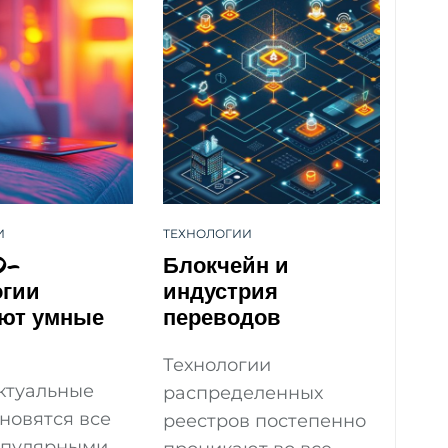
И
ТЕХНОЛОГИИ
D-
Блокчейн и
огии
индустрия
ют умные
переводов
Технологии
ктуальные
распределенных
новятся все
реестров постепенно
опулярными