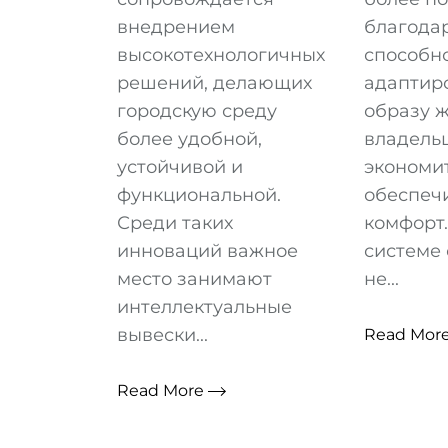
внедрением
благода
высокотехнологичных
способн
решений, делающих
адаптиро
городскую среду
образу 
более удобной,
владельц
устойчивой и
экономи
функциональной.
обеспеч
Среди таких
комфорт.
инноваций важное
системе 
место занимают
не...
интеллектуальные
вывески...
Read Mor
Read More