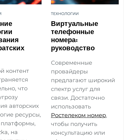
И
ТЕХНОЛОГИИ
ние
Виртуальные
огии
телефонные
вания
номера:
ратских
руководство
Современные
й контент
провайдеры
траняется
предлагают широкий
льно, что
спектр услуг для
угрозу
связи. Достаточно
ия авторских
использовать
огие ресурсы,
Ростелеком номер
,
 платформы,
чтобы получить
zka, на
консультацию или