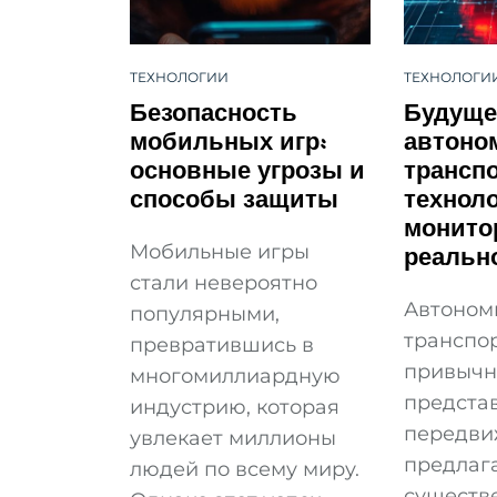
ТЕХНОЛОГИИ
ТЕХНОЛОГИ
Безопасность
Будуще
мобильных игр:
автоно
основные угрозы и
транспо
способы защиты
технол
монито
реальн
Мобильные игры
стали невероятно
Автоном
популярными,
транспо
превратившись в
привыч
многомиллиардную
предста
индустрию, которая
передви
увлекает миллионы
предлаг
людей по всему миру.
существ