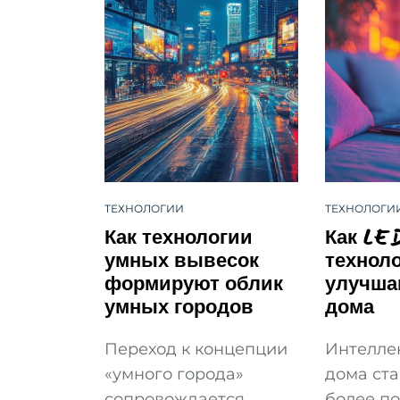
ТЕХНОЛОГИИ
ТЕХНОЛОГИ
Как технологии
Как LE
умных вывесок
технол
формируют облик
улучша
умных городов
дома
Переход к концепции
Интелле
«умного города»
дома ста
сопровождается
более п