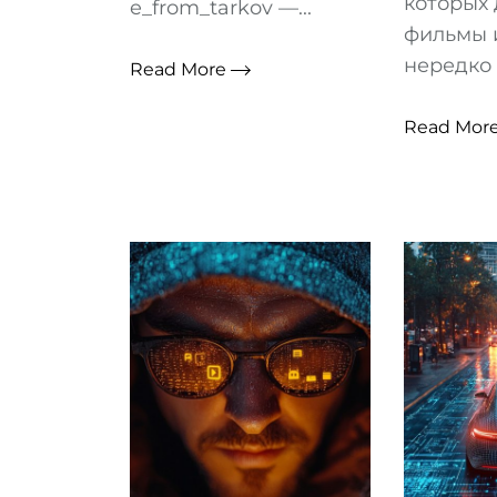
которых
e_from_tarkov —...
фильмы 
нередко 
Read More
Read Mor