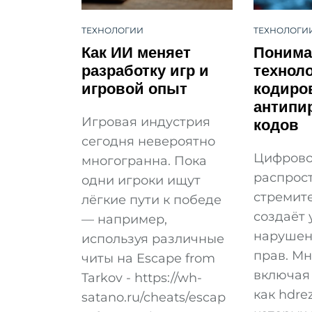
ТЕХНОЛОГИИ
ТЕХНОЛОГИ
Как ИИ меняет
Понима
разработку игр и
технол
игровой опыт
кодиро
антипи
кодов
Игровая индустрия
сегодня невероятно
Цифрово
многогранна. Пока
распрос
одни игроки ищут
стремите
лёгкие пути к победе
создаёт 
— например,
нарушен
используя различные
прав. Мн
читы на Escape from
включая
Tarkov - https://wh-
как hdre
satano.ru/cheats/escap