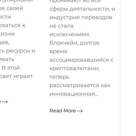
проникают во все
ря своей
сферы деятельности, и
ости
индустрия переводов
ваться к
не стала
жизни
исключением.
ев,
Блокчейн, долгое
ть ресурсы и
время
ивать
ассоциировавшийся с
 В этой
криптовалютами,
свет играет
теперь
рассматривается как
инновационная...
e
Read More