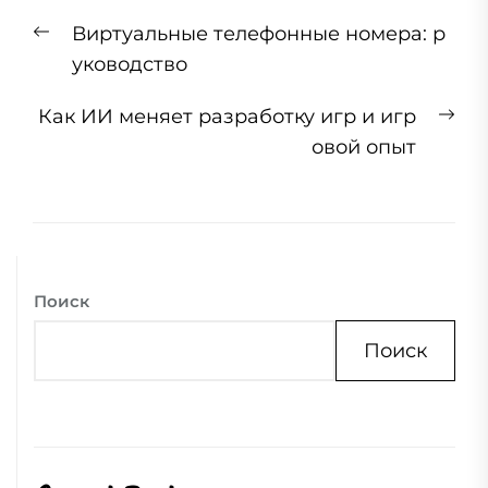
Навигация
Previous
Виртуальные телефонные номера: р
по
post:
уководство
записям
Ne
Как ИИ меняет разработку игр и игр
pos
овой опыт
Поиск
Поиск