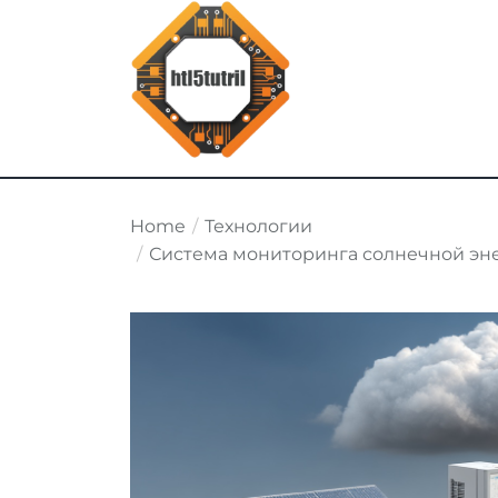
Skip
to
the
content
html5tutorial.info
Home
Технологии
Система мониторинга солнечной эн