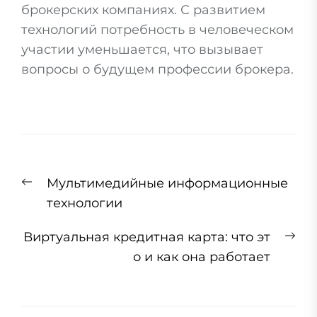
брокерских компаниях. С развитием
технологий потребность в человеческом
участии уменьшается, что вызывает
вопросы о будущем профессии брокера.
Навигация
Previous
Мультимедийные информационные
по
post:
технологии
записям
Ne
Виртуальная кредитная карта: что эт
pos
о и как она работает