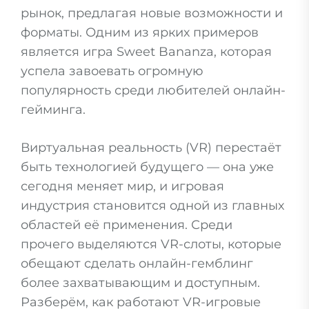
рынок, предлагая новые возможности и
форматы. Одним из ярких примеров
является игра Sweet Bananza, которая
успела завоевать огромную
популярность среди любителей онлайн-
гейминга.
Виртуальная реальность (VR) перестаёт
быть технологией будущего — она уже
сегодня меняет мир, и игровая
индустрия становится одной из главных
областей её применения. Среди
прочего выделяются VR-слоты, которые
обещают сделать онлайн-гемблинг
более захватывающим и доступным.
Разберём, как работают VR-игровые