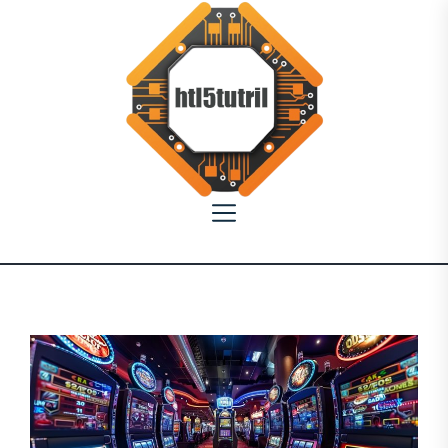
Skip
to
the
content
html5tutorial.info