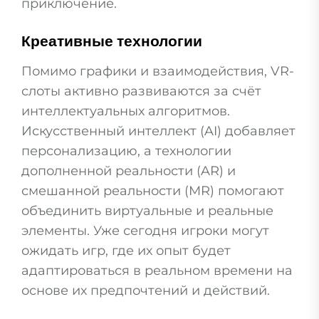
приключение.
Креативные технологии
Помимо графики и взаимодействия, VR-
слоты активно развиваются за счёт
интеллектуальных алгоритмов.
Искусственный интеллект (AI) добавляет
персонализацию, а технологии
дополненной реальности (AR) и
смешанной реальности (MR) помогают
объединить виртуальные и реальные
элементы. Уже сегодня игроки могут
ожидать игр, где их опыт будет
адаптироваться в реальном времени на
основе их предпочтений и действий.