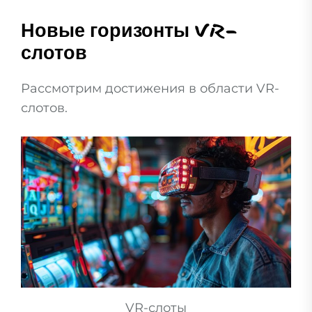
Новые горизонты VR-
слотов
Рассмотрим достижения в области VR-
слотов.
VR-слоты