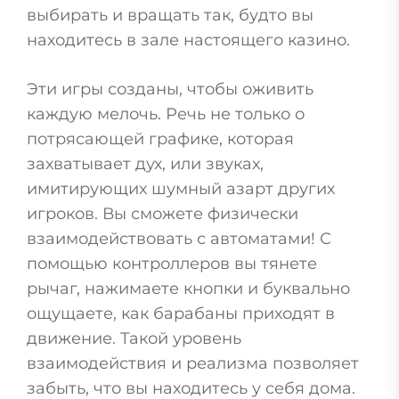
выбирать и вращать так, будто вы
находитесь в зале настоящего казино.
Эти игры созданы, чтобы оживить
каждую мелочь. Речь не только о
потрясающей графике, которая
захватывает дух, или звуках,
имитирующих шумный азарт других
игроков. Вы сможете физически
взаимодействовать с автоматами! С
помощью контроллеров вы тянете
рычаг, нажимаете кнопки и буквально
ощущаете, как барабаны приходят в
движение. Такой уровень
взаимодействия и реализма позволяет
забыть, что вы находитесь у себя дома.