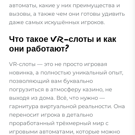
автоматы, какие у них преимущества и
вызовы, а также чем они готовы удивить
даже самых искушённых игроков.
Что такое VR-слоты и как
они работают?
VR-слоты — это не просто игровая
новинка, а полностью уникальный опыт,
позволяющий вам буквально
погрузиться в атмосферу казино, не
выходя из дома. Всё, что нужно —
гарнитура виртуальной реальности. Она
переносит игрока в детально
проработанный трёхмерный мир с
игровыми автоматами, которые можно