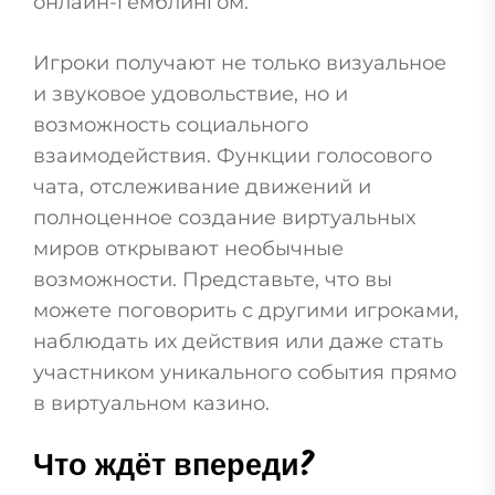
онлайн-гемблингом.
Игроки получают не только визуальное
и звуковое удовольствие, но и
возможность социального
взаимодействия. Функции голосового
чата, отслеживание движений и
полноценное создание виртуальных
миров открывают необычные
возможности. Представьте, что вы
можете поговорить с другими игроками,
наблюдать их действия или даже стать
участником уникального события прямо
в виртуальном казино.
Что ждёт впереди?